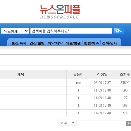
보건/복지
건강/웰빙
의약/제약
의료/병원
한방/치과
정책/인사
제목
글쓴이
작성일
조회수
test
03-09 17:37
35800
1
11-09 12:40
196
1
11-09 12:40
177
1
11-09 12:40
198
1
11-09 12:40
211