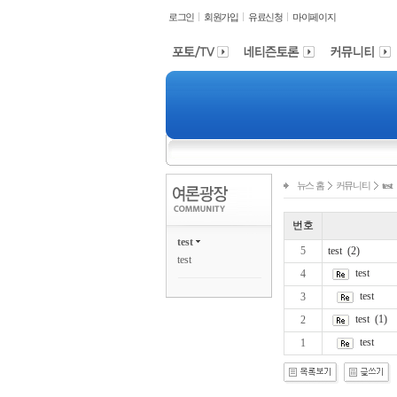
로그인
회원가입
유료신청
마이페이지
뉴스 홈
커뮤니티
test
번호
test
5
test (2)
test
test
4
test
3
test (1)
2
test
1