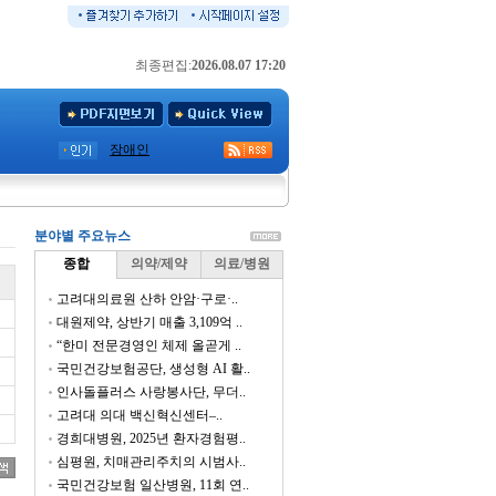
최종편집:
2026.08.07 17:20
장애인
분야별 주요뉴스
종합
의약/제약
의료/병원
고려대의료원 산하 안암·구로·..
대원제약, 상반기 매출 3,109억 ..
“한미 전문경영인 체제 올곧게 ..
국민건강보험공단, 생성형 AI 활..
인사돌플러스 사랑봉사단, 무더..
고려대 의대 백신혁신센터–..
경희대병원, 2025년 환자경험평..
심평원, 치매관리주치의 시범사..
국민건강보험 일산병원, 11회 연..