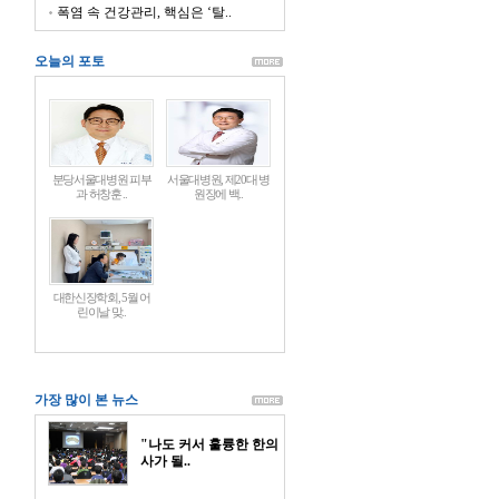
폭염 속 건강관리, 핵심은 ‘탈..
오늘의 포토
분당서울대병원 피부
서울대병원, 제20대 병
과 허창훈 ..
원장에 백..
대한신장학회, 5월 어
린이날 맞..
가장 많이 본 뉴스
"나도 커서 훌륭한 한의
사가 될..