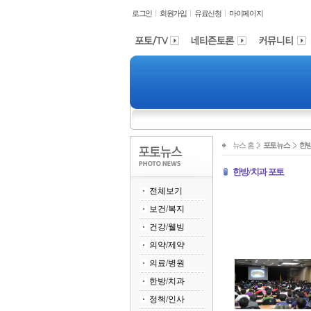
로그인
회원가입
유료신청
마이페이지
뉴스 홈
포토뉴스
한방
한방/치과 포토
전체보기
보건/복지
건강/웰빙
의약/제약
의료/병원
한방/치과
정책/인사