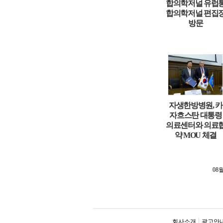
합의학저널 유럽
합의학저널 편집
방문
자생한방병원, 카
자흐스탄 대통령
의료센터와 의료
약 MOU 체결
08
회사소개
광고안