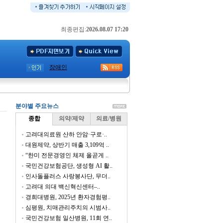
최종편집:
2026.08.07 17:20
장애인
분야별 주요뉴스
종합
의약/제약
의료/병원
고려대의료원 산하 안암·구로·..
대원제약, 상반기 매출 3,109억 ..
“한미 전문경영인 체제 올곧게 ..
국민건강보험공단, 생성형 AI 활..
인사돌플러스 사랑봉사단, 무더..
고려대 의대 백신혁신센터–..
경희대병원, 2025년 환자경험평..
심평원, 치매관리주치의 시범사..
국민건강보험 일산병원, 11회 연..