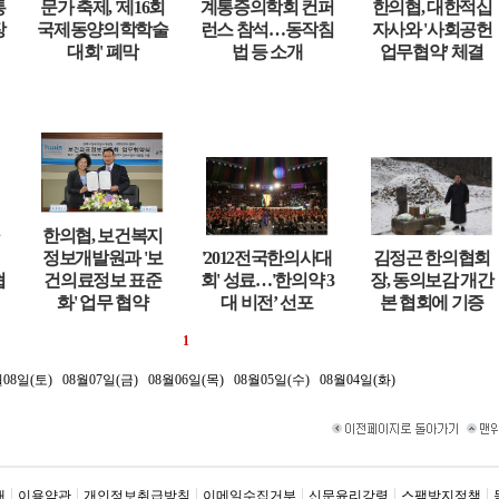
통
문가 축제, '제16회
계통증의학회 컨퍼
한의협, 대한적십
장
국제동양의학학술
런스 참석…동작침
자사와 '사회공헌
대회' 폐막
법 등 소개
업무협약' 체결
한의협, 보건복지
정보개발원과 '보
'2012전국한의사대
김정곤 한의협회
협
건의료정보 표준
회' 성료…'한의약 3
장, 동의보감 개간
화' 업무 협약
대 비전’ 선포
본 협회에 기증
1
월08일(토)
08월07일(금)
08월06일(목)
08월05일(수)
08월04일(화)
내
이용약관
개인정보취급방침
이메일수집거부
신문윤리강령
스팸방지정책