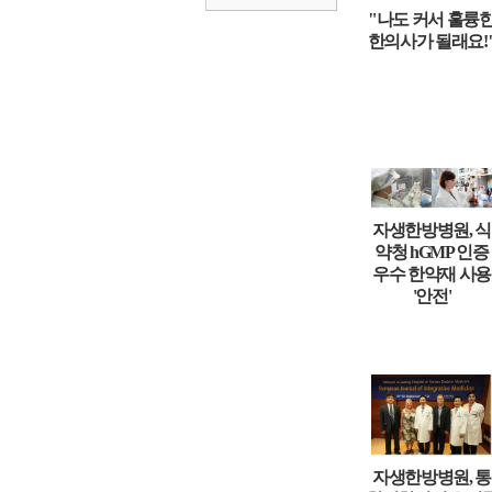
"나도 커서 훌륭
한의사가 될래요!
자생한방병원, 식
약청 hGMP 인증
우수 한약재 사용
'안전'
자생한방병원, 통