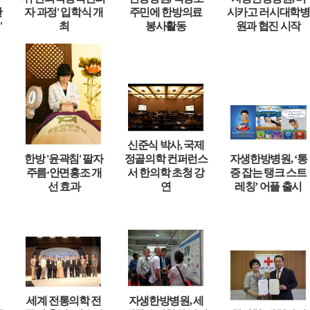
한
자 과정' 입학식 개
주민에 한방의료
시카고 러시대학병
"
최
봉사활동
원과 협진 시작
신준식 박사, 국제
한방 '윤곽침' 팔자
정골의학 컨퍼런스
자생한방병원, ‘통
주름·안면홍조 개
서 한의학 초청 강
증 잡는 탱크 스트
선 효과
연
레칭’ 어플 출시
세계 전통의학 전
자생한방병원, 세