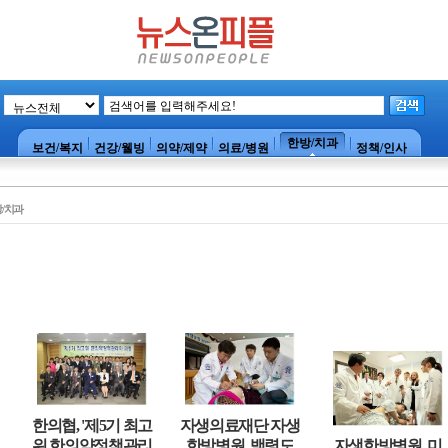
한방/치과
보건/복지
건강/웰빙
의약/제약
의료/병원
정책/인사
/치과
한의협, '제5기 최고
자생의료재단 자생
위 한의약정책관리
한방병원, 백령도
자생한방병원, 미