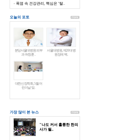
폭염 속 건강관리, 핵심은 ‘탈..
오늘의 포토
분당서울대병원 피부
서울대병원, 제20대 병
과 허창훈 ..
원장에 백..
대한신장학회, 5월 어
린이날 맞..
가장 많이 본 뉴스
"나도 커서 훌륭한 한의
사가 될..