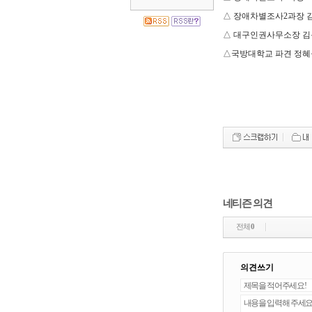
△ 장애차별조사2과장 김
△ 대구인권사무소장 김용
△국방대학교 파견 정혜웅
네티즌 의견
전체
0
의견쓰기