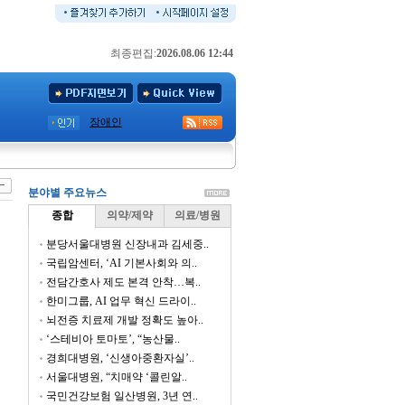
최종편집:
2026.08.06 12:44
장애인
분야별 주요뉴스
종합
의약/제약
의료/병원
분당서울대병원 신장내과 김세중..
국립암센터, ‘AI 기본사회와 의..
전담간호사 제도 본격 안착…복..
한미그룹, AI 업무 혁신 드라이..
뇌전증 치료제 개발 정확도 높아..
‘스테비아 토마토’, “농산물..
경희대병원, ‘신생아중환자실’..
서울대병원, “치매약 ‘콜린알..
국민건강보험 일산병원, 3년 연..