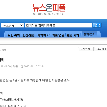
정책/인사
보건/복지
건강/웰빙
의약/제약
의료/병원
한방/치과
사목록
원회
0:44:00 | 최종수정 2013-01-18 22:44
병철)는 1월 21일자로 과장급에 대한 인사발령을 냈다.
원회
(金成玉, 서기관)
재경(崔在敬, 서기관)