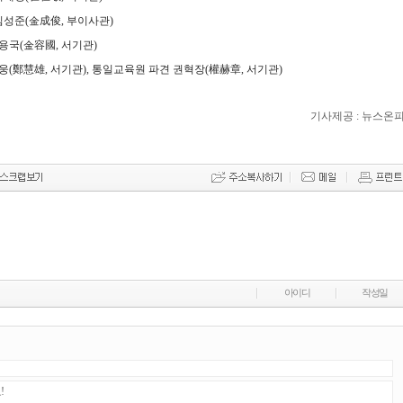
성준(金成俊, 부이사관)
국(金容國, 서기관)
(鄭慧雄, 서기관), 통일교육원 파견 권혁장(權赫章, 서기관)
기사제공 : 뉴스온
아이디
작성일