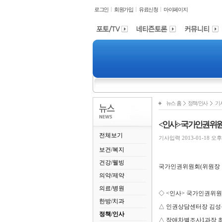
로그인
회원가입
유료신청
마이페이지
뉴스 홈
정책/인사
기
<인사> 국가인권위
전체보기
기사입력 2013-01-18 오후 1
보건/복지
건강/웰빙
국가인권위원회(위원장 현
의약/제약
의료/병원
◇ <인사> 국가인권위
한방/치과
△ 인권상담센터장 김성옥
정책/인사
△ 장애차별조사1과장 최