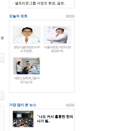
셀트리온그룹 서정진 회장, 글로..
오늘의 포토
피플
분당서울대병원 피부
서울대병원, 제20대 병
과 허창훈 ..
원장에 백..
대한신장학회, 5월 어
린이날 맞..
가장 많이 본 뉴스
"나도 커서 훌륭한 한의
사가 될..