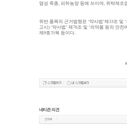
염성 죽종
,
피하농양 등에 쓰이며
,
위탁제조
위반 품목의 근거법령은
‘
약사법
’
제
33
조 및
‘
고시
) ‘
약사법
’
제
76
조 및
‘
의약품 등의 안전에
제
9
호가목 등이다
.
이
네티즌 의견
전체
0