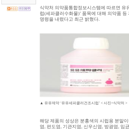
식약처 의약품통합정보시스템에 따르면 유
럽
(
세파클러수화물
)’
품목에 대해 의약품 등
명령을 내렸다고 최근 밝혔다
.
▲
유유제약
‘
유유세파클러건조시럽
’ <
사진
=
식약처
>
해당 제품의 성상은 분홍색의 시럽용 분말이
염
,
편도염
,
기관지염
,
신우신염
,
방광염
,
임균