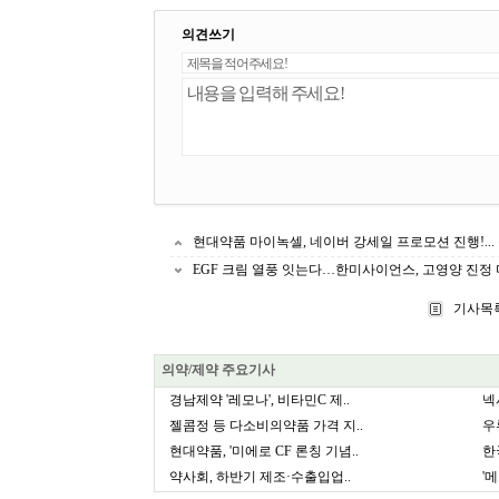
의견쓰기
현대약품 마이녹셀, 네이버 강세일 프로모션 진행!...
EGF 크림 열풍 잇는다…한미사이언스, 고영양 진정 마
기사목
의약/제약 주요기사
경남제약 '레모나', 비타민C 제..
넥
젤콤정 등 다소비의약품 가격 지..
우
현대약품, '미에로 CF 론칭 기념..
한
약사회, 하반기 제조·수출입업..
'