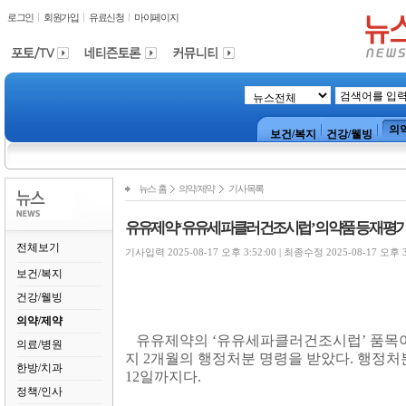
로그인
회원가입
유료신청
마이페이지
의
보건/복지
건강/웰빙
뉴스 홈
의약/제약
기사목록
유유제약 ‘유유세파클러건조시럽’ 의약품 등 재평가
전체보기
기사입력 2025-08-17 오후 3:52:00 | 최종수정 2025-08-17 오후 3
보건/복지
건강/웰빙
의약/제약
유유제약의
‘
유유세파클러건조시럽
’
품목
의료/병원
지
2
개월의 행정처분 명령을 받았다
.
행정처
한방/치과
12
일까지다
.
정책/인사