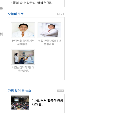
폭염 속 건강관리, 핵심은 ‘탈..
는
진
오늘의 포토
회
분당서울대병원 피부
서울대병원, 제20대 병
과 허창훈 ..
원장에 백..
대한신장학회, 5월 어
린이날 맞..
가장 많이 본 뉴스
"나도 커서 훌륭한 한의
사가 될..