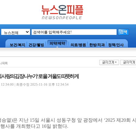
의약/제약
보건/복지
건강/웰빙
의료/병원
한방/치과
정책/인사
사목록
20회 사랑의 김장 나누기’로 올 겨울도 따뜻하게
2:34:00 | 최종수정 2025-11-16 오후 12:34:54
백승열
)
은 지난
15
일 서울시 성동구청 앞 광장에서
‘2025
제
20
회 
‘
행사를 개최했다고
16
일 밝혔다
.