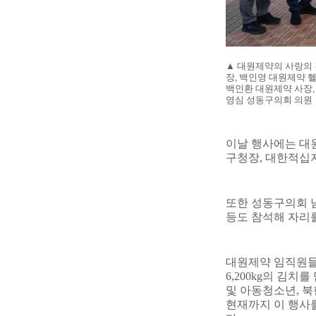
▲
대원제약의 사랑의 
장
,
백인영 대원제약 
백인환 대원제약 사장
영심 성동구의회 의원
이날 행사에는 대
구청장
,
대한적십자
또한 성동구의회 
등도 참석해 자리
대원제약 임직원
6,200kg
의 김치를
및 아동청소년
,
북
현재까지 이 행사