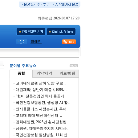
최종편집:
2026.08.07 17:20
장애인
분야별 주요뉴스
종합
의약/제약
의료/병원
고려대의료원 산하 안암·구로·..
대원제약, 상반기 매출 3,109억 ..
“한미 전문경영인 체제 올곧게 ..
국민건강보험공단, 생성형 AI 활..
인사돌플러스 사랑봉사단, 무더..
고려대 의대 백신혁신센터–..
사
경희대병원, 2025년 환자경험평..
심평원, 치매관리주치의 시범사..
국민건강보험 일산병원, 11회 연..