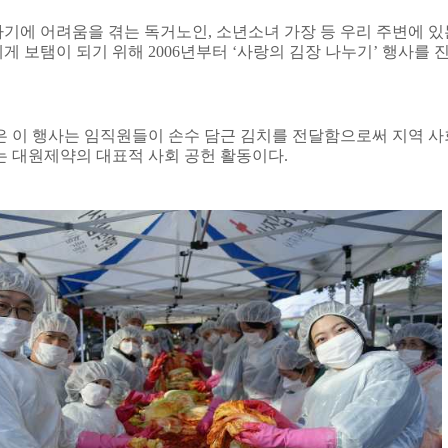
기에 어려움을 겪는 독거노인
,
소년소녀 가장 등 우리 주변에 있
게 보탬이 되기 위해
2006
년부터
‘
사랑의 김장 나누기
’
행사를 
은 이 행사는 임직원들이 손수 담근 김치를 전달함으로써 지역 사
는 대원제약의 대표적 사회 공헌 활동이다
.