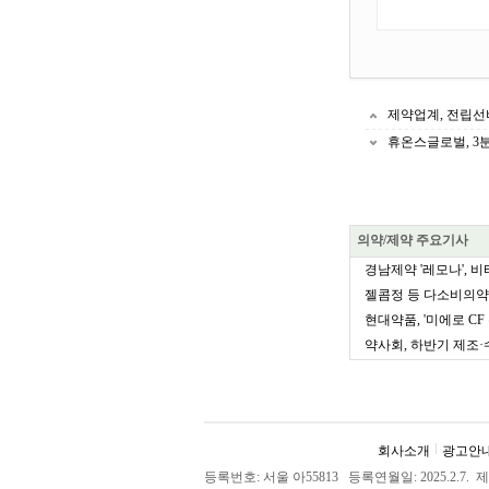
제약업계, 전립선
휴온스글로벌, 3분
의약/제약 주요기사
경남제약 '레모나', 비타
젤콤정 등 다소비의약품
현대약품, '미에로 CF 
약사회, 하반기 제조·
회사소개
광고안
등록번호: 서울 아55813 등록연월일: 2025.2.7