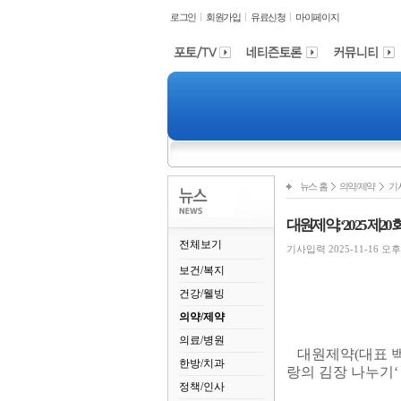
로그인
회원가입
유료신청
마이페이지
뉴스 홈
의약/제약
기
대원제약, ‘2025 제
전체보기
기사입력 2025-11-16 오후 1
보건/복지
건강/웰빙
의약/제약
의료/병원
대원제약
(
대표 
한방/치과
랑의 김장 나누기
정책/인사