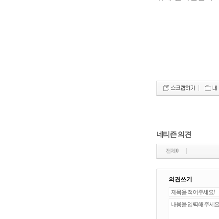
네티즌 의견
전체
0
의견쓰기