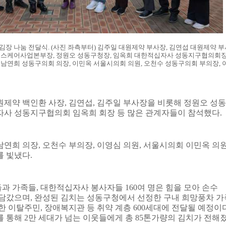
김장 나눔 전달식
. (
사진 좌측부터
)
김주일 대원제약 부사장
,
김연섭 대원제약 부
헬스케어사업본부장
,
정원오 성동구청장
,
임옥희 대한적십자사 성동지구협의회
,
남연희 성동구의회 의장
,
이민옥 서울시의회 의원
,
오천수 성동구의회 부의장
,
원제약 백인환 사장
,
김연섭
,
김주일 부사장을 비롯해 정원오 성동
사 성동지구협의회 임옥희 회장 등 많은 관계자들이 참석했다
.
남연희 의장
,
오천수 부의장
,
이영심 의원
,
서울시의회 이민옥 의
를 빛냈다
.
들과 가족들
,
대한적십자사 봉사자들
160
여 명은 힘을 모아 손수
 담갔으며
,
완성된 김치는 성동구청에서 선정한 구내 희망풍차 가
한 이탈주민
,
장애복지관 등 취약 계층
600
세대에 전달될 예정이
를 통해
2
만 세대가 넘는 이웃들에게 총
85
톤가량의 김치가 전해