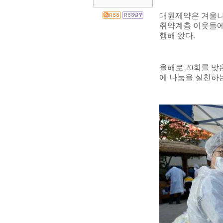
대원제약은 겨울나
취약계층 이웃들에
행해 왔다
.
올해로
20
회를 맞
에 나눔을 실천하