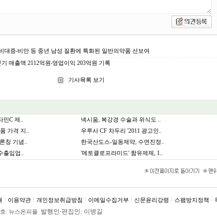
비대증‧비만 등 중년 남성 질환에 특화된 일반의약품 선보여
기 매출액 2112억원‧영업이익 203억원 기록
기사목록 보기
민C 제..
넥시움, 복강경 수술과 위식도 ..
 가격 지..
우루사 CF 차두리 '2011 광고인..
론칭 기념..
한국산도스-일동제약, 수면진정..
수출입업..
'메토클로프라미드' 함유제제, 1..
내
이용약관
개인정보취급방침
이메일수집거부
신문윤리강령
스팸방지정책
발행인
‧
편집인: 이병길
. 제호: 뉴스온피플