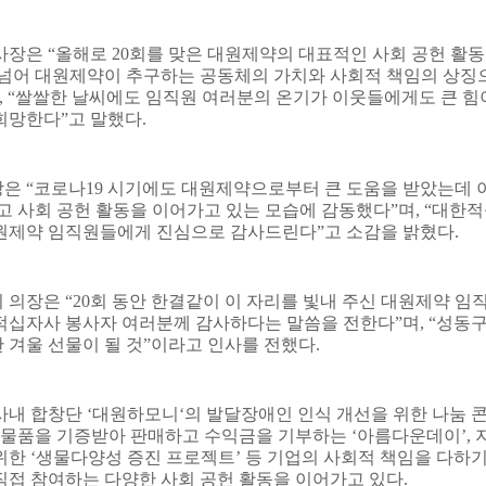
 사장은
“
올해로
20
회를 맞은 대원제약의 대표적인 사회 공헌 활동
 넘어 대원제약이 추구하는 공동체의 가치와 사회적 책임의 상징
, “
쌀쌀한 날씨에도 임직원 여러분의 온기가 이웃들에게도 큰 힘
희망한다
”
고 말했다
.
장은
“
코로나
19
시기에도 대원제약으로부터 큰 도움을 받았는데 
고 사회 공헌 활동을 이어가고 있는 모습에 감동했다
”
며
, “
대한적
원제약 임직원들에게 진심으로 감사드린다
”
고 소감을 밝혔다
.
회 의장은
“20
회 동안 한결같이 이 자리를 빛내 주신 대원제약 임
적십자사 봉사자 여러분께 감사하다는 말씀을 전한다
”
며
, “
성동
 겨울 선물이 될 것
”
이라고 인사를 전했다
.
사내 합창단
‘
대원하모니
‘
의 발달장애인 인식 개선을 위한 나눔 
 물품을 기증받아 판매하고 수익금을 기부하는
‘
아름다운데이
’,
위한
‘
생물다양성 증진 프로젝트
’
등 기업의 사회적 책임을 다하
직접 참여하는 다양한 사회 공헌 활동을 이어가고 있다
.