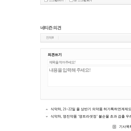
네티즌 의견
전체
0
의견쓰기
식약처, 21~22일 올 상반기 의약품 허가특허연계제
식약처, 영진약품 ‘영트라셋정’ 불순물 초과 검출 
기사목