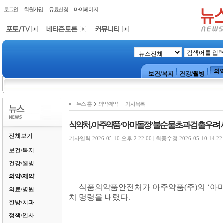
로그인
회원가입
유료신청
마이페이지
의
보건/복지
건강/웰빙
뉴스 홈
의약/제약
기사목록
식약처, 아주약품 ‘아마돌정’ 불순물 초과 검출 우려
전체보기
기사입력 2026-05-10 오후 2:22:00 | 최종수정 2026-05-10 14:22
보건/복지
건강/웰빙
의약/제약
식품의약품안전처가 아주약품
(
주
)
의
‘
아
의료/병원
치 명령을 내렸다
.
한방/치과
정책/인사