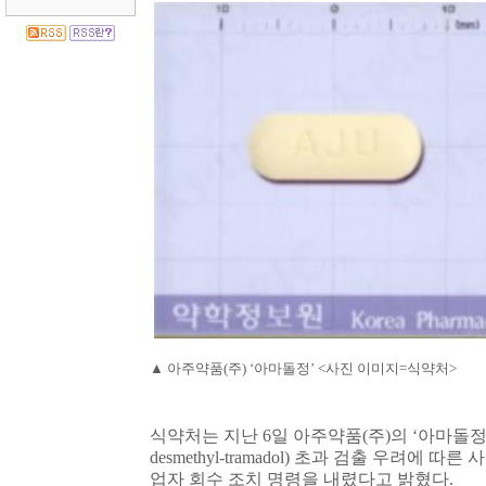
▲
아주약품
(
주
) ‘
아마돌정
’ <
사진 이미지
=
식약처
>
식약처는 지난
6
일 아주약품
(
주
)
의
‘
아마돌
desmethyl-tramadol)
초과 검출 우려에 따른 
업자 회수 조치 명령을 내렸다고 밝혔다
.