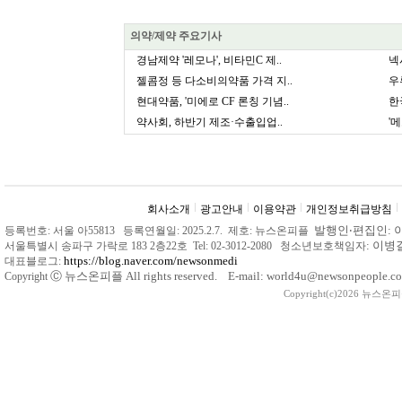
의약/제약 주요기사
경남제약 '레모나', 비타민C 제..
넥
젤콤정 등 다소비의약품 가격 지..
우
현대약품, '미에로 CF 론칭 기념..
한
약사회, 하반기 제조·수출입업..
'
회사소개
광고안내
이용약관
개인정보취급방침
발행인
‧
편집인: 
등록번호: 서울 아55813 등록연월일: 2025.2.7. 제호: 뉴스온피플
: 이
서울특별시 송파구 가락로 183 2층22호 Tel: 02-3012-2080 청소년보호책임자
https://blog.naver.com/newsonmedi
대표블로그:
Ⓒ
뉴스온피플 All rights reserved. E-mail: world4u@newsonpeople.co
Copyright
Copyright(c)2026 뉴스온