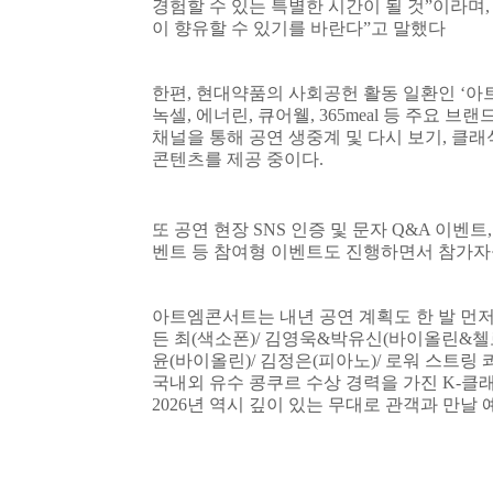
경험할 수 있는 특별한 시간이 될 것
”
이라며
,
이 향유할 수 있기를 바란다
”
고 말했다
한편
,
현대약품의 사회공헌 활동 일환인
‘
아
녹셀
,
에너린
,
큐어웰
, 365meal
등 주요 브랜
채널을 통해 공연 생중계 및 다시 보기
,
클래
콘텐츠를 제공 중이다
.
또 공연 현장
SNS
인증 및 문자
Q&A
이벤트
벤트 등 참여형 이벤트도 진행하면서 참가자
아트엠콘서트는 내년 공연 계획도 한 발 먼
든 최
(
색소폰
)/
김영욱
&
박유신
(
바이올린
&
첼
윤
(
바이올린
)/
김정은
(
피아노
)/
로워 스트링 
국내외 유수 콩쿠르 수상 경력을 가진
K-
클래
2026
년 역시 깊이 있는 무대로 관객과 만날