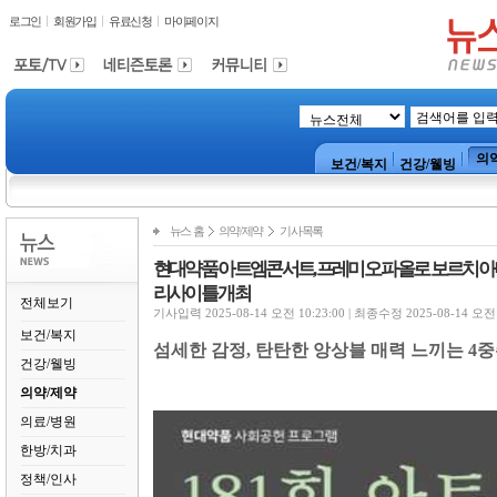
로그인
회원가입
유료신청
마이페이지
의
보건/복지
건강/웰빙
뉴스 홈
의약/제약
기사목록
현대약품 아트엠콘서트, 프레미오 파올로 보르치아니 
리사이틀 개최
전체보기
기사입력 2025-08-14 오전 10:23:00 | 최종수정 2025-08-14 오전 
보건/복지
섬세한 감정
,
탄탄한 앙상블 매력 느끼는
4
중
건강/웰빙
의약/제약
의료/병원
한방/치과
정책/인사