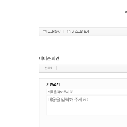
이
네티즌 의견
전체
0
의견쓰기