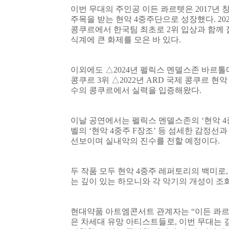
이번 무대의 주인공 이든 콰르텟은
2017
년 
주목을 받는 현악
4
중주단으로 성장했다
. 20
콩쿠르에서 한국팀 최초로
2
위 입상과 함께
식계에 큰 화제를 모은 바 있다
.
이외에도
△
2024
년 펠릭스 멘델스존 바르톨
콩쿠르
3
위
△
2022
년
ARD
국제 콩쿠르 현
수의 콩쿠르에서 실력을 입증해왔다
.
이날 공연에서는 펠릭스 멘델스존의
‘
현악
4
벨의
‘
현악
4
중주
F
장조
’
등 섬세한 감정선과
선보이며 실내악의 진수를 전할 예정이다
.
두 작품 모두 현악
4
중주 레퍼토리의 백미로
는 깊이 있는 하모니와 각 악기의 개성이 조
현대약품 아트엠콘서트 관계자는
“
이든 콰르
은 차세대 유망 아티스트들로
,
이번 무대는 