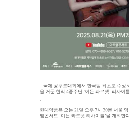
국제 콩쿠르대회에서 한국팀 최초로 수상하는
을 거둔 현악
4
중주단
‘
이든 콰르텟
’
리사이틀
·
현대약품은 오는
21
일 오후
7
시
30
분 서울 
엠콘서트
‘
이든 콰르텟 리사이틀
’
을 개최한