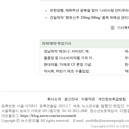
유한양행, 제80주년 광복절 맞아 ‘나라사랑 안티푸라
건일제약 ‘펜토신주 350mg‧500mg’ 품목 위해성 
기사목
의약/제약 주요기사
경남제약 '레모나', 비타민C 제..
넥
젤콤정 등 다소비의약품 가격 지..
우
현대약품, '미에로 CF 론칭 기념..
한
약사회, 하반기 제조·수출입업..
'
회사소개
광고안내
이용약관
개인정보취급방침
발행인
‧
편집인: 
등록번호: 서울 아55813 등록연월일: 2025.2.7. 제호: 뉴스온피플
: 이
서울특별시 송파구 가락로 183 2층22호 Tel: 02-3012-2080 청소년보호책임자
https://blog.naver.com/newsonmedi
대표블로그:
Ⓒ
뉴스온피플 All rights reserved. E-mail: world4u@newsonpeople.co
Copyright
Copyright(c)2026 뉴스온