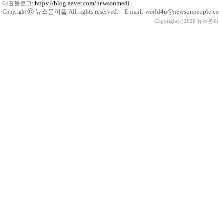
https://blog.naver.com/newsonmedi
대표블로그:
Ⓒ
뉴스온피플 All rights reserved. E-mail: world4u@newsonpeople.co
Copyright
Copyright(c)2026 뉴스온