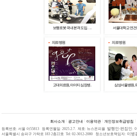
보행로봇 국내 본격 도입…..
서울대학교 연건캠퍼
의료/병원
의료/병원
고대의료원, 아이티 심장병..
삼성서울병원, 유니
회사소개
광고안내
이용약관
개인정보취급방침
발행인
‧
편집인: 
등록번호: 서울 아55813 등록연월일: 2025.2.7. 제호: 뉴스온피플
: 이
서울특별시 송파구 가락로 183 2층22호 Tel: 02-3012-2080 청소년보호책임자