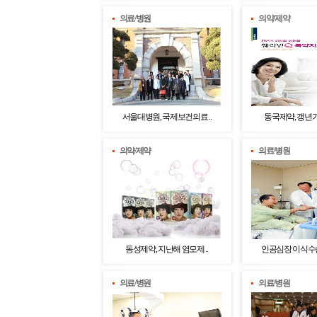
의료/병원
의약/제약
서울대병원, 국제보건의료 ..
동국제약, 갱년기 
의약/제약
의료/병원
동성제약, 지난해 염모제 ..
인공심장 이식수술 
의료/병원
의료/병원