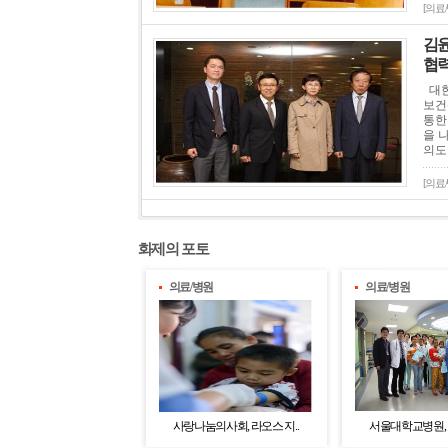
[의료
김윤
협력
대한
보건
통한
을 
의도
[의료
화제의 포토
의료/병원
의료/병원
사랑나눔의사회, 라오스 지..
서울대학교병원, 캄