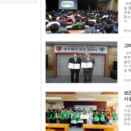
대한
일 
초등
듣는
다. .
[한방
고려
고려
본부
술연
다.
및 
[의료
보건
사 
대한
구성
안암
공헌
또는