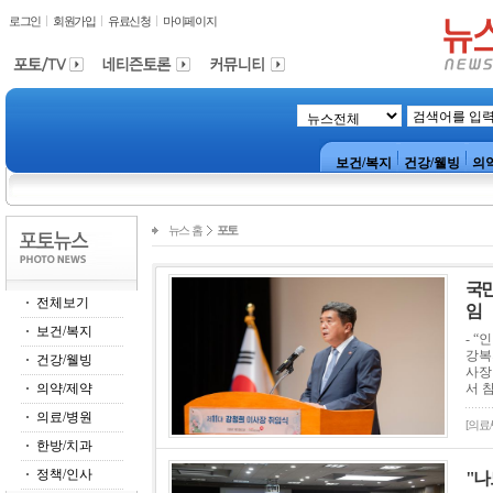
로그인
회원가입
유료신청
마이페이지
보건/복지
건강/웰빙
의
뉴스 홈
포토
국민
전체보기
임
보건/복지
- 
강복
건강/웰빙
사장
의약/제약
서 
의료/병원
[의료
한방/치과
정책/인사
"나