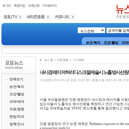
로그인
회원가입
유료신청
마이페이지
보건/복지
건강/웰빙
의약
뉴스 홈
의료/병원
기사목록
내시경 레이저 허리디스크 절제술시 노출 방사선량
전체보기
기사입력 2013-01-18 오전 11:07:00 | 최종수정 2013-01-18 11:0
보건/복지
건강/웰빙
서울 우리들병원은 안용 병원장이 내시경과 레이저를 이용한 
의약/제약
집도의들이 노출되는 방사선량을 측정하고 연간 가능한 시술
SCI급 국제학술저널 'SPINE' 최신호를 통해 발표했다고 18
의료/병원
한방/치과
안용 병원장의 연구 논문 제목은 'Radiation exposure to the surgeon d
정책/인사
a prospective study'다.