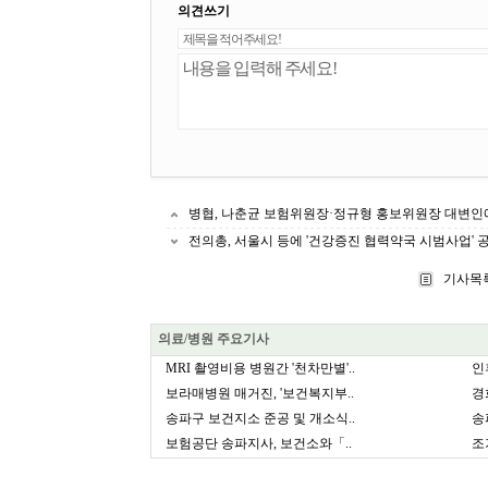
의견쓰기
병협, 나춘균 보험위원장·정규형 홍보위원장 대변인
전의총, 서울시 등에 '건강증진 협력약국 시범사업' 
기사목
의료/병원 주요기사
MRI 촬영비용 병원간 '천차만별'..
인
보라매병원 매거진, '보건복지부..
경
송파구 보건지소 준공 및 개소식..
송
보험공단 송파지사, 보건소와「..
조