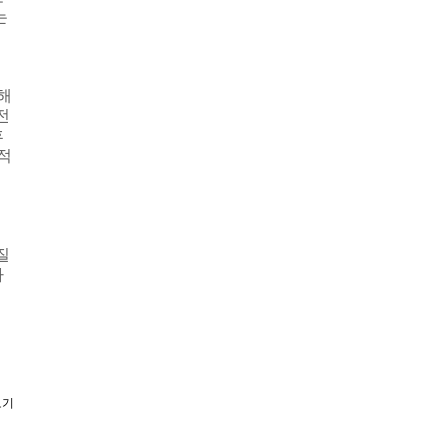
는
해
전
후
적
질
가
보기