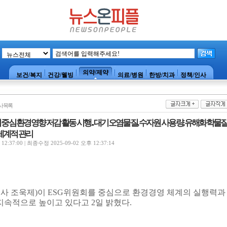
의약/제약
보건/복지
건강/웰빙
의료/병원
한방/치과
정책/인사
사목록
회 중심 환경영향 저감 활동 시행... 대기오염물질, 수자원 사용량, 유해화학물
 체계적 관리
2:37:00 | 최종수정 2025-09-02 오후 12:37:14
사 조욱제
)
이
ESG
위원회를 중심으로 환경경영 체계의 실행력과
지속적으로 높이고 있다고
2
일 밝혔다
.