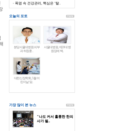
인
폭염 속 건강관리, 핵심은 ‘탈..
장
오늘의 포토
업
해
분당서울대병원 피부
서울대병원, 제20대 병
과 허창훈 ..
원장에 백..
대한신장학회, 5월 어
린이날 맞..
가장 많이 본 뉴스
"나도 커서 훌륭한 한의
사가 될..