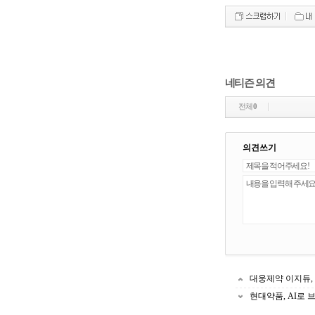
네티즌 의견
전체
0
의견쓰기
대웅제약 이지듀, 
현대약품, AI로 