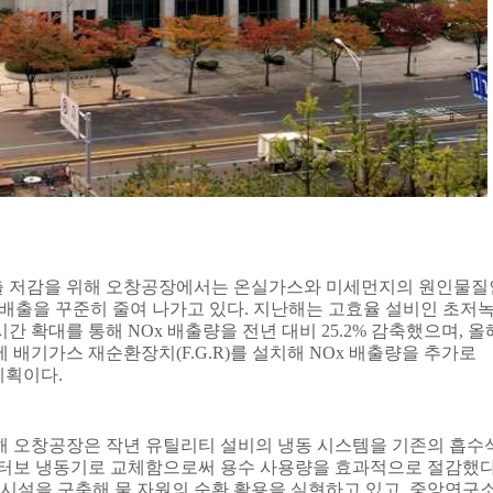
 저감을 위해 오창공장에서는 온실가스와 미세먼지의 원인물질
배출을 꾸준히 줄여 나가고 있다
.
지난해는 고효율 설비인 초저
시간 확대를 통해
NOx
배출량을 전년 대비
25.2%
감축했으며
,
올
에 배기가스 재순환장치
(F.G.R)
를 설치해
NOx
배출량을 추가로
계획이다
.
해 오창공장은 작년 유틸리티 설비의 냉동 시스템을 기존의 흡수
 터보 냉동기로 교체함으로써 용수 사용량을 효과적으로 절감했
 시설을 구축해 물 자원의 순환 활용을 실현하고 있고
,
중앙연구