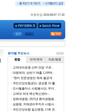
최종편집:
2026.08.07 17:20
장애인
분야별 주요뉴스
종합
의약/제약
의료/병원
질
고려대의료원 산하 안암·구로·..
대원제약, 상반기 매출 3,109억 ..
“한미 전문경영인 체제 올곧게 ..
국민건강보험공단, 생성형 AI 활..
인사돌플러스 사랑봉사단, 무더..
고려대 의대 백신혁신센터–..
경희대병원, 2025년 환자경험평..
심평원, 치매관리주치의 시범사..
국민건강보험 일산병원, 11회 연..