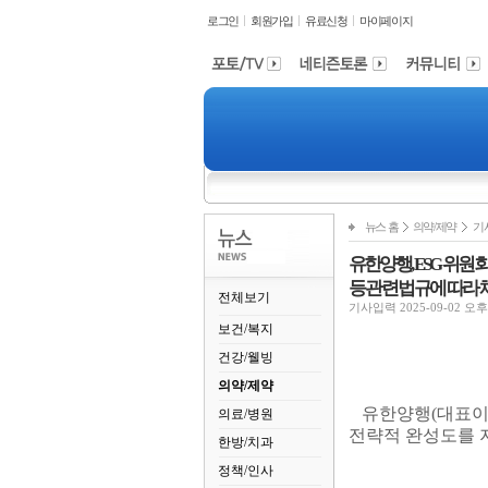
로그인
회원가입
유료신청
마이페이지
뉴스 홈
의약/제약
기
유한양행, ESG 위원
등 관련 법규에 따라
전체보기
기사입력 2025-09-02 오후 1
보건/복지
건강/웰빙
의약/제약
유한양행
(
대표이
의료/병원
전략적 완성도를 
한방/치과
정책/인사