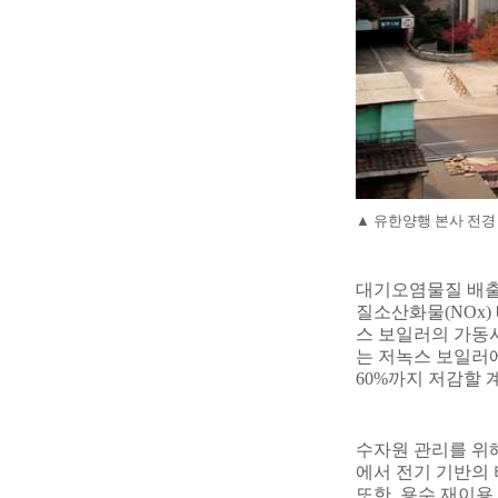
▲
유한양행 본사 전경
대기오염물질 배출
질소산화물
(NOx)
스 보일러의 가동
는 저녹스 보일러
60%
까지 저감할 
수자원 관리를 위
에서 전기 기반의
또한
,
용수 재이용