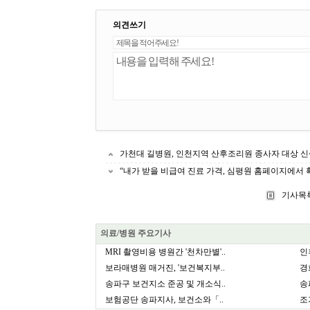
의견쓰기
가천대 길병원, 인천지역 산후조리원 종사자 대상 신
“내가 받을 비급여 진료 가격, 심평원 홈페이지에서
기사목
의료/병원 주요기사
MRI 촬영비용 병원간 '천차만별'..
인
보라매병원 매거진, '보건복지부..
경
송파구 보건지소 준공 및 개소식..
송
보험공단 송파지사, 보건소와「..
조