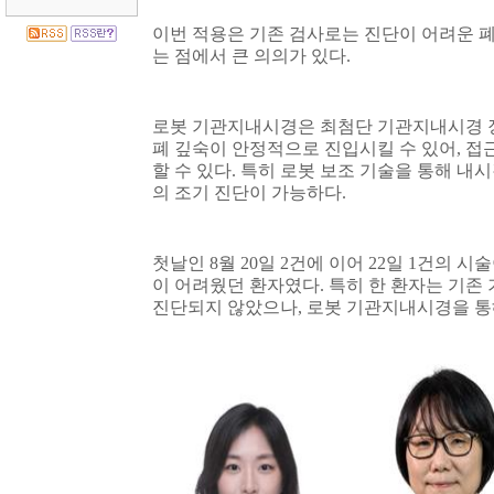
이번 적용은 기존 검사로는 진단이 어려운 
는 점에서 큰 의의가 있다
.
로봇 기관지내시경은 최첨단 기관지내시경 
폐 깊숙이 안정적으로 진입시킬 수 있어
,
접
할 수 있다
.
특히 로봇 보조 기술을 통해 내시
의 조기 진단이 가능하다
.
첫날인
8
월
20
일
2
건에 이어
22
일
1
건의 시술
이 어려웠던 환자였다
.
특히 한 환자는 기존
진단되지 않았으나
,
로봇 기관지내시경을 통