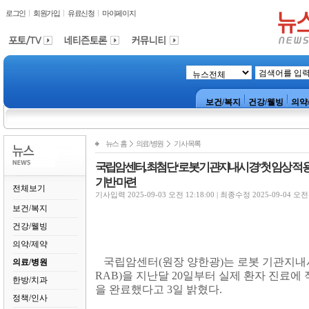
로그인
회원가입
유료신청
마이페이지
보건/복지
건강/웰빙
의약
뉴스 홈
의료/병원
기사목록
국립암센터, 최첨단‘로봇 기관지내시경’첫 임상 적용 성
기반 마련
전체보기
기사입력 2025-09-03 오전 12:18:00 | 최종수정 2025-09-04 오전 
보건/복지
건강/웰빙
의약/제약
국립암센터
(
원장 양한광
)
는 로봇 기관지내
의료/병원
RAB)
을 지난달
20
일부터 실제 환자 진료에
한방/치과
을 완료했다고
3
일 밝혔다
.
정책/인사