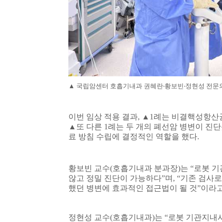
▲
국립암센터 호흡기내과 권혜란
‧
황보빈
‧
정현성 전문
이번 임상 적용 결과
,
▲
1
례는 비결핵성항산균
▲
또 다른
1
례는 두 개의 폐선암 병변이 진
료 방침 수립에 결정적인 역할을 했다
.
황보빈 교수
(
호흡기내과 분과장
)
는
“
로봇 기
않고 정밀 진단이 가능하다
”
며
, “
기존 검사로
했던 병변에 효과적인 접근법이 될 것
”
이라고
정현성 교수
(
호흡기내과
)
는
“
로봇 기관지내시