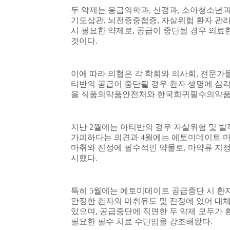
두 약제는 응급의학과
,
신경과
,
소아청소년
기도삽관
,
뇌전증중첩증
,
자살위험 환자 관리
시 필요한 약제로
,
공급이 중단될 경우 의료
것이다
.
이에 따라 의협은 각 학회와 의사회
,
전문가들
티반의 공급이 중단될 경우 환자 생명에 심각
을 식품의약품안전처와 한국희귀필수의약품센
지난
2
월에는 아티반의 경우 자살위험 및 발
가피하다는 의견과
4
월에는 에토미데이트 마
마취와 진정에 필수적인 약물로
,
마약류 지정
시했다
.
특히
5
월에는 에토미데이트 공급중단 시 환자
안정한 환자의 마취유도 및 진정에 있어 대
있으며
,
공급중단에 직면한 두 약제 모두가 
필요한 필수 치료 수단임을 강조해왔다
.