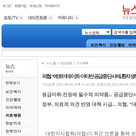
로그인
회원가입
유료신청
마이페이지
보건/복지
건강/웰빙
의약
뉴스 홈
의료/병원
기사목록
의협, “에토미데이트·아티반 공급중단 사태, 환자 생
전체보기
기사입력 2025-09-03 오후 11:41:00 | 최종수정 2025-09-03 23:4
보건/복지
응급마취
‧
진정에 필수적 의약품
...
공급중단시
건강/웰빙
정부
,
의료계 의견 반영 대책 시급
...
의협
, “
대
의약/제약
의료/병원
한방/치과
정책/인사
대한의사협회
(
의협
)
가 최근 언론을 통해 