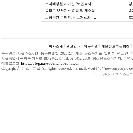
보라매병원 매거진, '보건복지부..
경
송파구 보건지소 준공 및 개소식..
송
보험공단 송파지사, 보건소와「..
조
회사소개
광고안내
이용약관
개인정보취급방침
발행인
‧
편집인: 
등록번호: 서울 아55813 등록연월일: 2025.2.7. 제호: 뉴스온피플
: 이
서울특별시 송파구 가락로 183 2층22호 Tel: 02-3012-2080 청소년보호책임자
https://blog.naver.com/newsonmedi
대표블로그:
Ⓒ
뉴스온피플 All rights reserved. E-mail: world4u@newsonpeople.co
Copyright
Copyright(c)2026 뉴스온