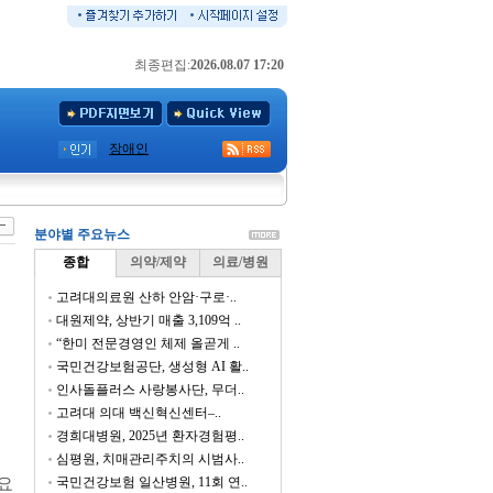
최종편집:
2026.08.07 17:20
장애인
분야별 주요뉴스
종합
의약/제약
의료/병원
고려대의료원 산하 안암·구로·..
대원제약, 상반기 매출 3,109억 ..
“한미 전문경영인 체제 올곧게 ..
국민건강보험공단, 생성형 AI 활..
인사돌플러스 사랑봉사단, 무더..
고려대 의대 백신혁신센터–..
경희대병원, 2025년 환자경험평..
심평원, 치매관리주치의 시범사..
요
국민건강보험 일산병원, 11회 연..