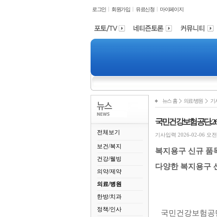
로그인
회원가입
유료신청
마이페이지
뉴스 홈
의료/병원
기
국민건강보험공단, 2
전체보기
기사입력 2026-02-06 오전 1
보건/복지
복지용구 신규 품
건강/웰빙
다양한 복지용구 
의약/제약
의료/병원
한방/치과
정책/인사
국민건강보험공