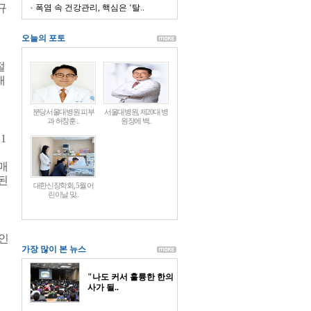
규
폭염 속 건강관리, 핵심은 ‘탈..
오늘의 포토
절
대
분당서울대병원 피부
서울대병원, 제20대 병
과 허창훈 ..
원장에 백..
근
1
제
매
된
대한신장학회, 5월 어
린이날 맞..
인
가장 많이 본 뉴스
"나도 커서 훌륭한 한의
사가 될..
등