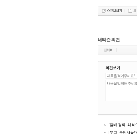
네티즌 의견
전체
0
의견쓰기
‘담배 정의’ 왜 
[부고] 분당서울