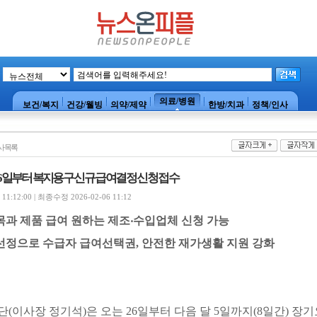
의료/병원
보건/복지
건강/웰빙
의약/제약
한방/치과
정책/인사
사목록
6일부터 복지용구 신규 급여결정 신청 접수
1:12:00 | 최종수정 2026-02-06 11:12
목과 제품 급여 원하는 제조
‧
수입업체 신청 가능
선정으로 수급자 급여선택권
,
안전한 재가생활 지원 강화
단
(
이사장 정기석
)
은 오는
26
일부터 다음 달
5
일까지
(8
일간
)
장기