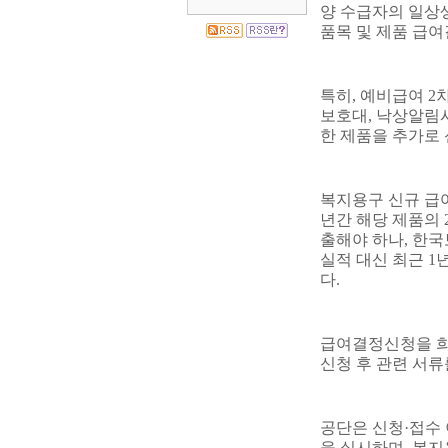
양 수급자의 일상
품목 및 제품 급
특히
,
예비급여
2
보호대
,
낙상알림
한 제품을 추가로
복지용구 신규 급
년간 해당 제품의
출해야 하나
,
한국
실적 대신 최근
1
다
.
급여결정신청을 
신청 후 관련 서
공단은 신청
·
접수 
을 실시하며
,
복지