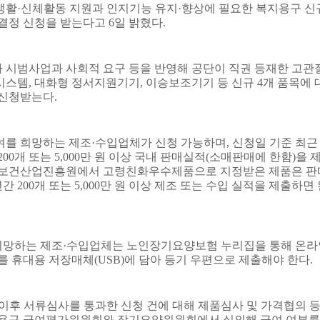
생활
·
신체활동 지원과 인지기능 유지
·
향상에 필요한 복지용구 신
여결정 신청을 받는다고
6
일 밝혔다
.
차 시범사업과 사회적 요구 등을 반영해 공단이 직권 등재한 고관
시스템
,
대화형 정서지원기기
,
이승보조기기 등 신규
4
개 품목에 
 신청받는다
.
여를 희망하는 제조
·
수입업체가 신청 가능하며
,
신청일 기준 최
200
개 또는
5,000
만 원 이상 국내 판매실적
(
소매판매에 한함
)
을 
보건산업진흥원에서 고령친화우수제품으로 지정받은 제품은 판
년간
200
개 또는
5,000
만 원 이상 제조 또는 수입 실적을 제출하면 
희망하는 제조
·
수입업체는 노인장기요양보험 누리집을 통해 온라
류를 휴대용 저장매체
(USB)
에 담아 등기 우편으로 제출해야 한다
.
이후 서류심사를 통과한 신청 건에 대해 제품심사 및 가격협의 
용구 급여평가위원회와 장기요양위원회에서 심의해 급여 여부를