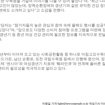
한 수목원을 거닐며 이야기를 나눌 수 있어 좋았다
”
며
, “
최근 다
 고민이 많았는데
,
정맥순환장애와 갱년기와 같은 유익한 건강 정
주변에도 소개하고 싶다
”
고 소감을 전했다
.
담당자는
“
참가자들의 높은 관심과 참여 속에 올해도 행사를 성공
있었다
”
며
, “
앞으로도 다양한 소비자 참여형 프로그램을 마련해 
년기 등 중년 여성 건강 관리에 필요한 정보를 지속적으로 전
다
.
년부터 이어져 오고 있는 사회공헌활동 중 하나로 아침고요수목
이드가든
,
남산 순환로
,
포천 국립수목원 등에서 진행해 왔으며
,
정
선제
‘
센시아
’
와 여성갱년기 치료제
‘
훼라민큐
’
와 연계해 올바른 
관리의 필요성을 적극적으로 알리고 있다
.
이병길 기자 bglee@newsonpeople.co.kr 작성기사 