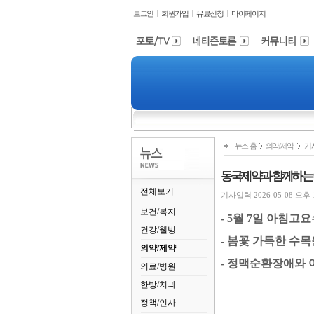
로그인
회원가입
유료신청
마이페이지
뉴스 홈
의약/제약
기
동국제약과 함께하는 ‘
전체보기
기사입력 2026-05-08 오후 12
보건/복지
- 5
월
7
일 아침고
건강/웰빙
-
봄꽃 가득한 수목
의약/제약
-
정맥순환장애와 여
의료/병원
한방/치과
정책/인사