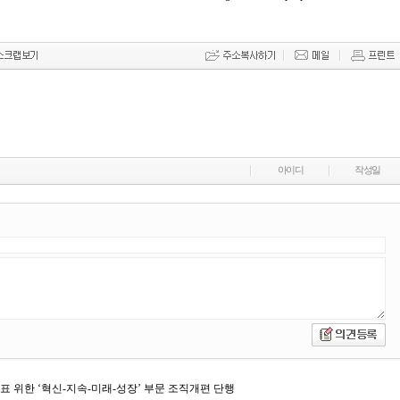
아이디
작성일
 목표 위한 ‘혁신-지속-미래-성장’ 부문 조직개편 단행