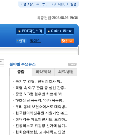
최종편집:
2026.08.06 19:36
장애인
분야별 주요뉴스
종합
의약/제약
의료/병원
복지부·간협, ‘전담간호사 특..
폭염 속 야구 관람 중 실신 관중..
중증 A·B형 혈우병 치료제 ‘하..
“9호선 신목동역, ‘이대목동병..
우리 동네 보건소에서도 대학병..
한국한의약진흥원 지원기업 ㈜오..
현대약품 아트엠콘서트, 프라하..
전공의노조 위원장 선거에 남기..
한화손해보험, 고려대학교 안암..