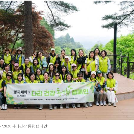
는
‘2026
다리건강 동행캠페인
’