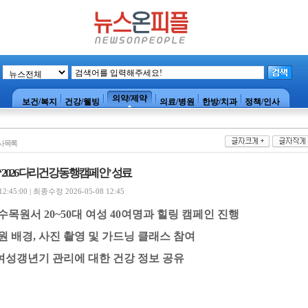
의약/제약
보건/복지
건강/웰빙
의료/병원
한방/치과
정책/인사
사목록
2026다리건강 동행캠페인’ 성료
:45:00 | 최종수정 2026-05-08 12:45
요수목원서
20~50
대 여성
40
여명과 힐링 캠페인 진행
원 배경
,
사진 촬영 및 가드닝 클래스 참여
성갱년기 관리에 대한 건강 정보 공유