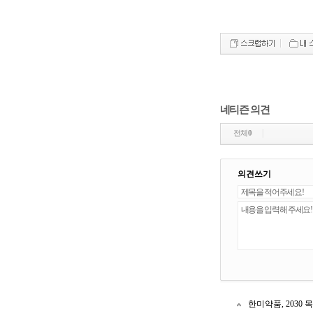
네티즌 의견
전체
0
의견쓰기
한미약품, 2030