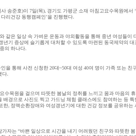
사 송준호
)
이
7
일
(
목
),
경기도 가평군 소재 아침고요수목원에서
‘
 다리건강 동행캠페인
’
을 진행했다
.
 같은 일상 속 가벼운 운동과 야외활동을 통해 중년 여성들이 
갱년기 증상에 슬기롭게 대처할 수 있도록 마련된 동국제약의 대
중의 하나다
.
라인을 통해 사전 신청한
20
대
~50
대 여성
40
여 명이 가족 또는 친
했다
.
요수목원을 걸으며 따뜻한 봄날의 정취를 느끼고 몸과 마음의 
 배경으로 사진도 찍고 가드닝 체험 클래스에도 참여하는 등 특
또한
,
정맥순환장애와 여성갱년기에 대한 건강 정보를 공유하는 
 참가자는
“
바쁜 일상으로 시간을 내기 어려웠던 친구와 따뜻한 