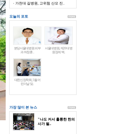
가천대 길병원, 고위험 산모 진..
오늘의 포토
분당서울대병원 피부
서울대병원, 제20대 병
과 허창훈 ..
원장에 백..
대한신장학회, 5월 어
린이날 맞..
가장 많이 본 뉴스
"나도 커서 훌륭한 한의
사가 될..