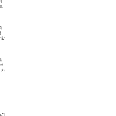
리
보
적
정
달할
원
맥
질환
더보기