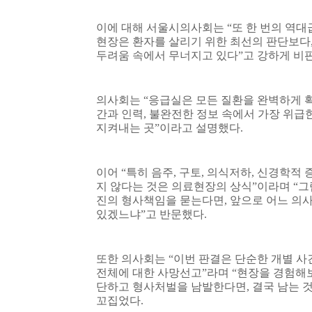
이에 대해 서울시의사회는
“
또 한 번의 역대
현장은 환자를 살리기 위한 최선의 판단보다
두려움 속에서 무너지고 있다
”
고 강하게 비
의사회는
“
응급실은 모든 질환을 완벽하게 
간과 인력
,
불완전한 정보 속에서 가장 위급
지켜내는 곳
”
이라고 설명했다
.
이어
“
특히 음주
,
구토
,
의식저하
,
신경학적 증
지 않다는 것은 의료현장의 상식
”
이라며
“
그
진의 형사책임을 묻는다면
,
앞으로 어느 의
있겠느냐
”
고 반문했다
.
또한 의사회는
“
이번 판결은 단순한 개별 사
전체에 대한 사망선고
”
라며
“
현장을 경험해보
단하고 형사처벌을 남발한다면
,
결국 남는 
꼬집었다
.