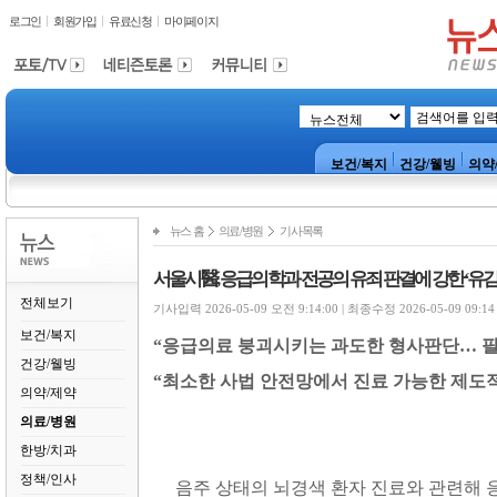
로그인
회원가입
유료신청
마이페이지
보건/복지
건강/웰빙
의약
뉴스 홈
의료/병원
기사목록
서울시醫, 응급의학과 전공의 유죄 판결에 강한‘유감
전체보기
기사입력 2026-05-09 오전 9:14:00 | 최종수정 2026-05-09 09:14
보건/복지
“
응급의료 붕괴시키는 과도한 형사판단
…
필
건강/웰빙
“
최소한 사법 안전망에서 진료 가능한 제도
의약/제약
의료/병원
한방/치과
정책/인사
음주 상태의 뇌경색 환자 진료와 관련해 