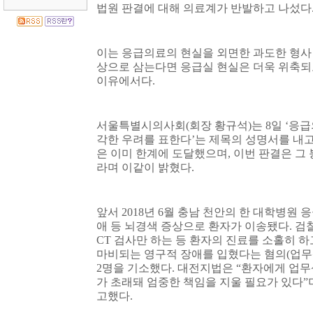
법원 판결에 대해 의료계가 반발하고 나섰다
이는 응급의료의 현실을 외면한 과도한 형사
상으로 삼는다면 응급실 현실은 더욱 위축되
이유에서다
.
서울특별시의사회
(
회장 황규석
)
는
8
일
‘
응급
각한 우려를 표한다
’
는 제목의 성명서를 내
은 이미 한계에 도달했으며
,
이번 판결은 그 
라며 이같이 밝혔다
.
앞서
2018
년
6
월 충남 천안의 한 대학병원 
애 등 뇌경색 증상으로 환자가 이송됐다
.
검
CT
검사만 하는 등 환자의 진료를 소홀히 하
마비되는 영구적 장애를 입혔다는 혐의
(
업무
2
명을 기소했다
.
대전지법은
“
환자에게 업무
가 초래돼 엄중한 책임을 지울 필요가 있다
”
고했다
.