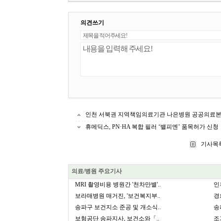
의견쓰기
인천 서북권 지역책임의료기관 나은병원 공공의료본부
휴메딕스, PN·HA 복합 필러 ‘밸피엔’ 품목허가 신청
기사목
의료/병원 주요기사
MRI 촬영비용 병원간 '천차만별'..
인
보라매병원 매거진, '보건복지부..
경
송파구 보건지소 준공 및 개소식..
송
보험공단 송파지사, 보건소와「..
조