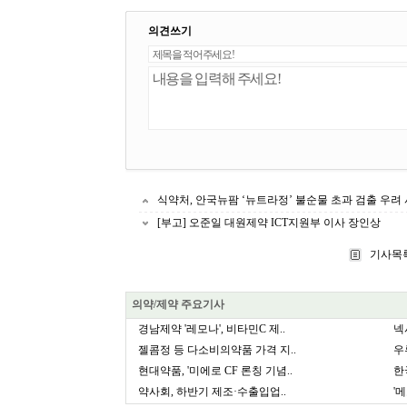
의견쓰기
식약처, 안국뉴팜 ‘뉴트라정’ 불순물 초과 검출 우려
[부고] 오준일 대원제약 ICT지원부 이사 장인상
기사목
의약/제약 주요기사
경남제약 '레모나', 비타민C 제..
넥
젤콤정 등 다소비의약품 가격 지..
우
현대약품, '미에로 CF 론칭 기념..
한
약사회, 하반기 제조·수출입업..
'