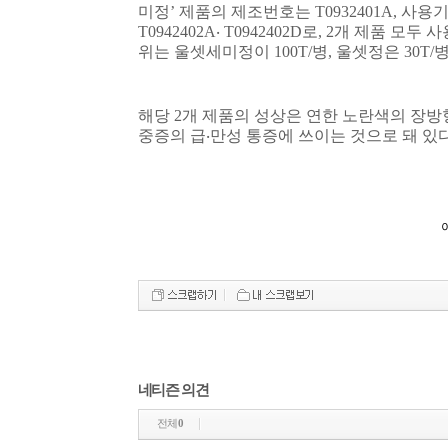
미정
’
제품의 제조번호는
T0932401A,
사용
T0942402A
‧
T0942402D
로
, 2
개 제품 모두 
위는 울셋세미정이
100T/
병
,
울셋정은
30T/
해당
2
개 제품의 성상은 연한 노란색의 장
중증의 급
‧
만성 통증에 쓰이는 것으로 돼 있
이
네티즌 의견
전체
0