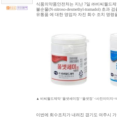
식품의약품안전처는 지난
7
일
㈜
비씨월드
불순물
(N-nitroso-desmethyl-tramadol)
초과 검
유통품 에 대한 영업자 자진 회수 조치 명령
▲
비씨월드제약
‘
울셋세미정
’
‧
‘
울셋정
’ <
사진이미지
=
이번에 회수조치가 내려진 경기도 여주시 