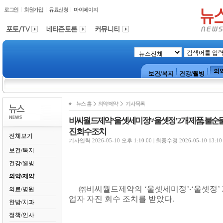
로그인
회원가입
유료신청
마이페이지
의
보건/복지
건강/웰빙
뉴스 홈
의약/제약
기사목록
비씨월드제약 ‘울셋세미정’‧‘울셋정’ 2개 제품, 불
진 회수 조치
전체보기
기사입력 2026-05-10 오후 1:10:00 | 최종수정 2026-05-10 13:10
보건/복지
건강/웰빙
의약/제약
㈜
비씨월드제약의
‘
울셋세미정
’
‧
‘
울셋정
’ 
의료/병원
업자 자진 회수 조치를 받았다
.
한방/치과
정책/인사