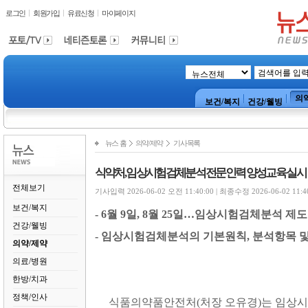
로그인
회원가입
유료신청
마이페이지
의
보건/복지
건강/웰빙
뉴스 홈
의약/제약
기사목록
식약처, 임상시험검체분석 전문인력 양성교육 실시
전체보기
기사입력 2026-06-02 오전 11:40:00 | 최종수정 2026-06-02 11:4
보건/복지
- 6
월
9
일
, 8
월
25
일
…
임상시험검체분석 제도 
건강/웰빙
-
임상시험검체분석의 기본원칙
,
분석항목 및
의약/제약
의료/병원
한방/치과
정책/인사
식품의약품안전처
(
처장 오유경
)
는 임상