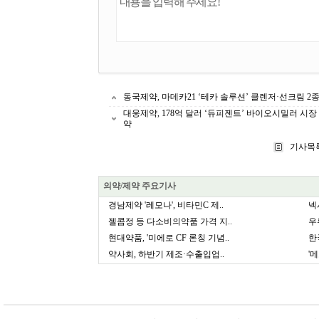
동국제약, 마데카21 ‘테카 솔루션’ 클렌저·선크림 2
대웅제약, 178억 달러 ‘듀피젠트’ 바이오시밀러 시
약
기사목
의약/제약 주요기사
경남제약 '레모나', 비타민C 제..
넥
젤콤정 등 다소비의약품 가격 지..
우
현대약품, '미에로 CF 론칭 기념..
한
약사회, 하반기 제조·수출입업..
'