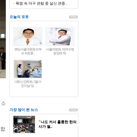
폭염 속 야구 관람 중 실신 관중..
오늘의 포토
분당서울대병원 피부
서울대병원, 제20대 병
과 허창훈 ..
원장에 백..
대한신장학회, 5월 어
린이날 맞..
 소
가장 많이 본 뉴스
"나도 커서 훌륭한 한의
사가 될..
 합