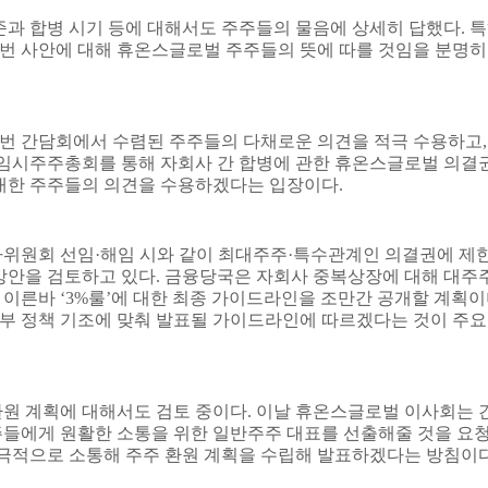
준과 합병 시기 등에 대해서도 주주들의 물음에 상세히 답했다
.
특
 사안에 대해 휴온스글로벌 주주들의 뜻에 따를 것임을 분명히
번 간담회에서 수렴된 주주들의 다채로운 의견을 적극 수용하고
 임시주주총회를 통해 자회사 간 합병에 관한 휴온스글로벌 의결
 대한 주주들의 의견을 수용하겠다는 입장이다
.
사위원회 선임
·
해임 시와 같이 최대주주
·
특수관계인 의결권에 제
방안을 검토하고 있다
.
금융당국은 자회사 중복상장에 대해 대주
 이른바
‘3%
룰
’
에 대한 최종 가이드라인을 조만간 공개할 계획
 정책 기조에 맞춰 발표될 가이드라인에 따르겠다는 것이 주요
원 계획에 대해서도 검토 중이다
.
이날 휴온스글로벌 이사회는 
들에게 원활한 소통을 위한 일반주주 대표를 선출해줄 것을 요
극적으로 소통해 주주 환원 계획을 수립해 발표하겠다는 방침이