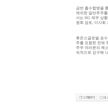
금번 흡수합병을 통
제외한 일반주주를
서는
HG
재무 상황
원회 검토
,
이사회 
휴온스글로벌 송수
주를 포함한 전체 
주주 여러분의 목
속적으로 강구해 나