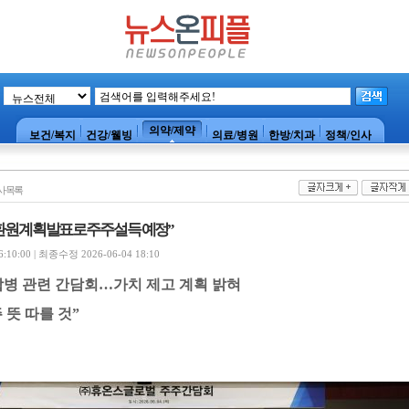
의약/제약
보건/복지
건강/웰빙
의료/병원
한방/치과
정책/인사
사목록
원 계획 발표로 주주 설득 예정”
10:00 | 최종수정 2026-06-04 18:10
합병 관련 간담회
…
가치 제고 계획 밝혀
 뜻 따를 것
”