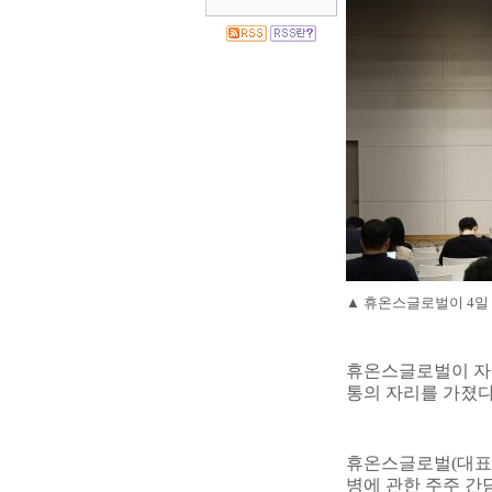
▲
휴온스글로벌이
4
일
휴온스글로벌이 자회
통의 자리를 가졌
휴온스글로벌
(
대표
병에 관한 주주 간