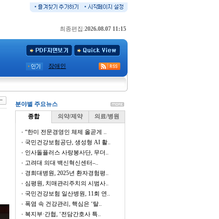
최종편집:
2026.08.07 11:15
장애인
분야별 주요뉴스
종합
의약/제약
의료/병원
“한미 전문경영인 체제 올곧게 ..
국민건강보험공단, 생성형 AI 활..
인사돌플러스 사랑봉사단, 무더..
고려대 의대 백신혁신센터–..
경희대병원, 2025년 환자경험평..
심평원, 치매관리주치의 시범사..
국민건강보험 일산병원, 11회 연..
폭염 속 건강관리, 핵심은 ‘탈..
복지부·간협, ‘전담간호사 특..