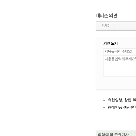
네티즌 의견
전체
0
의견쓰기
유한양행, 창립 
현대약품 생산본부 
의약/제약 주요기사