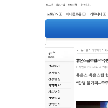
로그인
회원가입
유료신청
마이페이지
뉴스 홈
의약/제약
기
휴온스글로벌, “주주환
전체보기
기사입력 2026-06-04 오후 6:
보건/복지
휴온스
·
휴온스랩 
건강/웰빙
“
합병 불가피
...
주주
의약/제약
의료/병원
한방/치과
정책/인사