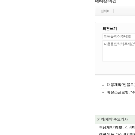
네티즌 의견
전체
0
의견쓰기
대웅제약 '엔블로'
휴온스글로벌, “
의약/제약 주요기사
경남제약 '레모나', 비타
젤콤정 등 다소비의약품