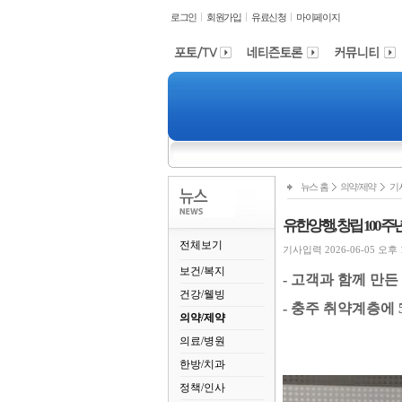
로그인
회원가입
유료신청
마이페이지
뉴스 홈
의약/제약
기
유한양행, 창립 100
전체보기
기사입력 2026-06-05 오후 12
보건/복지
-
고객과 함께 만든
건강/웰빙
-
충주 취약계층에
의약/제약
의료/병원
한방/치과
정책/인사