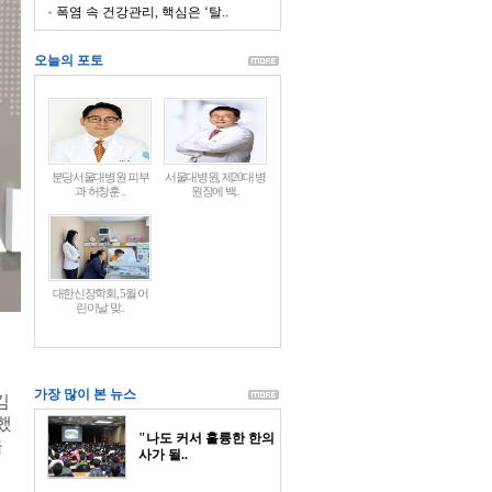
폭염 속 건강관리, 핵심은 ‘탈..
오늘의 포토
분당서울대병원 피부
서울대병원, 제20대 병
과 허창훈 ..
원장에 백..
대한신장학회, 5월 어
린이날 맞..
가장 많이 본 뉴스
김
했
"나도 커서 훌륭한 한의
을
사가 될..