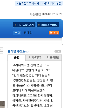
최종편집:
2026.08.07 17:20
장애인
분야별 주요뉴스
종합
의약/제약
의료/병원
고려대의료원 산하 안암·구로·..
대원제약, 상반기 매출 3,109억 ..
“한미 전문경영인 체제 올곧게 ..
국민건강보험공단, 생성형 AI 활..
인사돌플러스 사랑봉사단, 무더..
고려대 의대 백신혁신센터–..
경희대병원, 2025년 환자경험평..
심평원, 치매관리주치의 시범사..
국민건강보험 일산병원, 11회 연..