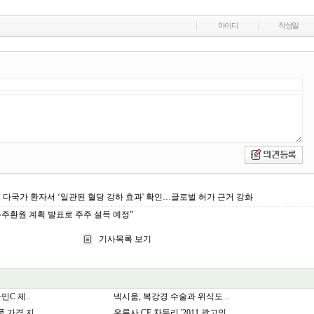
아이디
작성일
, 다국가 환자서 ‘일관된 혈당 강하 효과' 확인…글로벌 허가 근거 강화
주주환원 계획 발표로 주주 설득 예정”
기사목록 보기
민C 제..
넥시움, 복강경 수술과 위식도 ..
 가격 지..
우루사 CF 차두리 '2011 광고인..