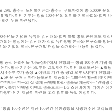
월
29
일 충주시 노인복지관과 충주시 푸드마켓에 총
5,000
만원의
 밝혔다
.
이번 기부는 창립
100
주년의 의미를 지역사회와 함께 
천하기 위해 마련됐다
.
00
주년을 기념해 유튜버 김선태와 함께 특별 홍보 콘텐츠도 제작
공개되는 영상에는 김선태가 직접 유한양행 본사와 연구소를 방문
미와 기업의 역사
,
연구개발 현장을 소개하는 내용이 담겼다
.
행 공식 온라인몰
‘
버들장터
’
에서 진행되는 창립
100
주년 기념 
개된다
.
행사 기간은
5
일부터
21
일까지다
.
이번 프로모션은
▲
혈당
 시
4
주분 추가 증정
▲
이벤트 기간 중 평일 오후
6
시마다 진행되
▲
5
만원 구매 시마다 응모권이 제공되는
‘100
주년 황금티켓 이벤
 추천받은 친구의 실 결제 금액에 따라 경품을 제공하는
‘
인맥왕 
됐다
.
특히 인맥왕 이벤트 경품으로는
LG
스탠바이미
,
다이슨 에
 다양한 인기 제품이 마련돼 고객 참여를 높일 예정이다
.
는
“
창립
100
주년은 지난
100
년간 유한양행을 사랑해주신 고객들