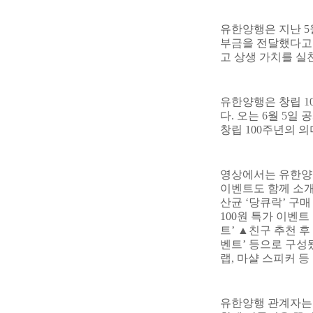
유한양행은 지난
5
부금을 전달했다고
고 상생 가치를 실
유한양행은 창립
1
다
.
오는
6
월
5
일 
창립
100
주년의 의
영상에서는 유한양
이벤트도 함께 소
산균
‘
당큐락
’
구매
100
원 특가 이벤트
트
’
▲
친구 추천 후
벤트
’
등으로 구성
랩
,
마샬 스피커 등
유한양행 관계자