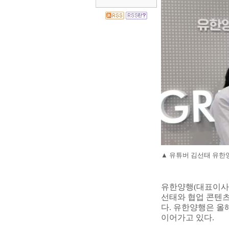
▲
유튜버 김선태 유한
유한양행
(
대표이사
선태와 협업 콘텐
다
.
유한양행은 올
이어가고 있다
.