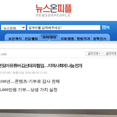
의약/제약
보건/복지
건강/웰빙
의료/병원
한방/치과
정책/인사
사목록
주년 맞아 유튜버 김선태와 협업…지역사회에 나눔 전개
:05:00 | 최종수정 2026-06-05 12:05
100
년
…
콘텐츠
·
기부로 감사 전해
5,000
만원 기부
…
상생 가치 실천