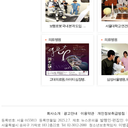
보행로봇 국내 본격 도입…..
서울대학교 연건캠퍼
의료/병원
의료/병원
고대의료원, 아이티 심장병..
삼성서울병원, 유니
회사소개
광고안내
이용약관
개인정보취급방침
발행인
‧
편집인: 
등록번호: 서울 아55813 등록연월일: 2025.2.7. 제호: 뉴스온피플
: 이
서울특별시 송파구 가락로 183 2층22호 Tel: 02-3012-2080 청소년보호책임자