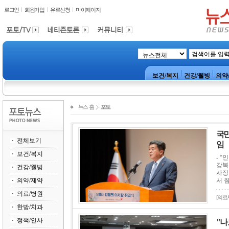
로그인
회원가입
유료신청
마이페이지
보건/복지
건강/웰빙
의약
뉴스 홈
포토
국민
전체보기
임
보건/복지
- 
강복
건강/웰빙
사장
의약/제약
서 
의료/병원
[의료
한방/치과
정책/인사
"나