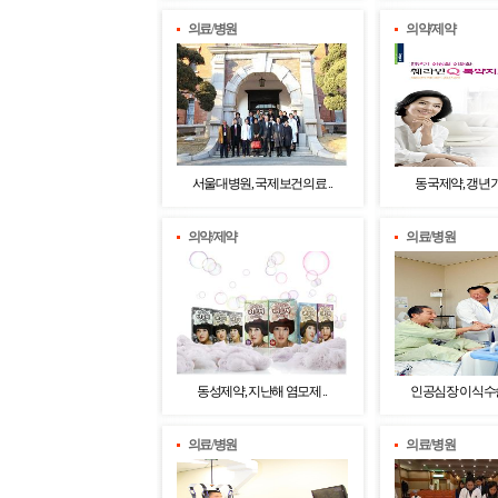
의료/병원
의약/제약
서울대병원, 국제보건의료 ..
동국제약, 갱년기 
의약/제약
의료/병원
동성제약, 지난해 염모제 ..
인공심장 이식수술 
의료/병원
의료/병원