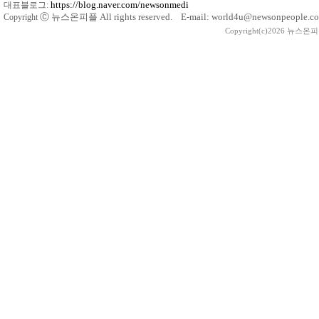
https://blog.naver.com/newsonmedi
대표블로그:
Ⓒ
뉴스온피플 All rights reserved. E-mail: world4u@newsonpeople.co
Copyright
Copyright(c)2026 뉴스온