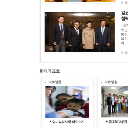
[의료
김윤
협력
대한
보건
통한
을 
의도
[의료
화제의 포토
의료/병원
의료/병원
사랑나눔의사회, 라오스 지..
서울대학교병원, 캄