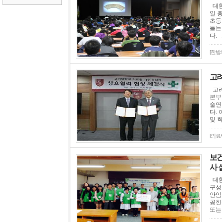
대한
일 
초등
듣는
다. .
[한방
고려
고려
본부
술연
다.
및 
[의료
보건
사 
대한
구성
안암
공헌
또는